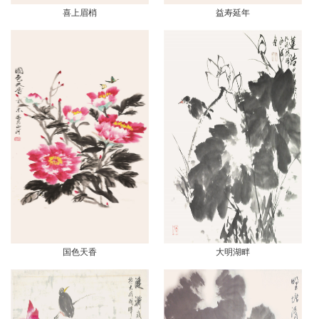
喜上眉梢
益寿延年
国色天香
大明湖畔