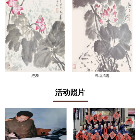
涟漪
野塘清趣
活动照片