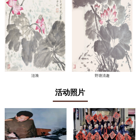
涟漪
野塘清趣
活动照片