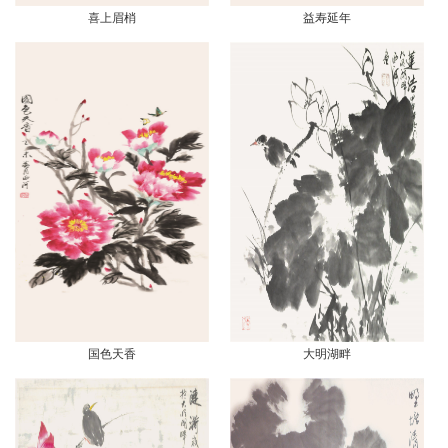
喜上眉梢
益寿延年
国色天香
大明湖畔