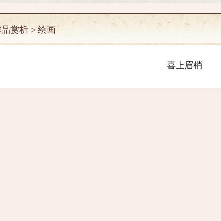
品赏析 > 绘画
喜上眉梢